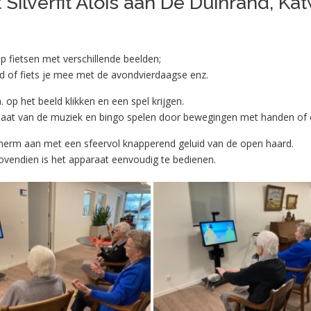
ilverfit Alois aan De Duinrand, Katw
op fietsen met verschillende beelden;
tad of fiets je mee met de avondvierdaagse enz.
 op het beeld klikken en een spel krijgen.
 maat van de muziek en bingo spelen door bewegingen met handen of 
scherm aan met een sfeervol knapperend geluid van de open haard.
Bovendien is het apparaat eenvoudig te bedienen.