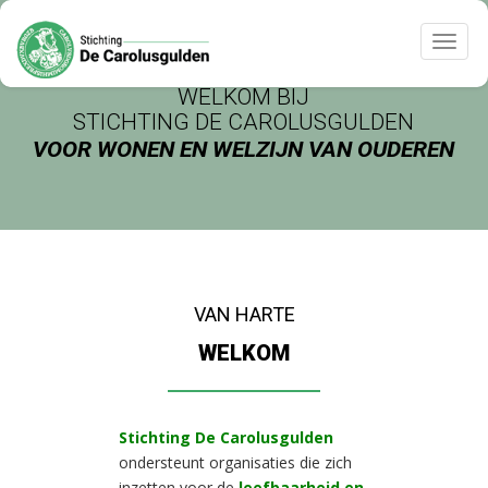
Toggle
naviga
WELKOM BIJ
STICHTING DE CAROLUSGULDEN
VOOR WONEN EN WELZIJN VAN OUDEREN
VAN HARTE
WELKOM
Stichting De Carolusgulden
ondersteunt organisaties die zich
inzetten voor de
leefbaarheid en