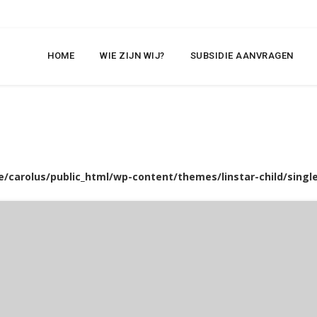
HOME
WIE ZIJN WIJ?
SUBSIDIE AANVRAGEN
/carolus/public_html/wp-content/themes/linstar-child/single