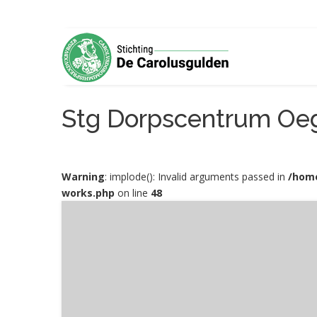
Stg Dorpscentrum Oeg
Warning
: implode(): Invalid arguments passed in
/home
works.php
on line
48